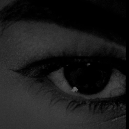
las verduras ocupan un lugar central sobre la carne, como
se evidencia en platos como la ensalada de tomate local
aderezada con una vinagreta de frutas y servida sobre
puré de remolacha. Los tamales sin carne, una receta
aprendida de su abuela, son incomparables. Una versión
reciente presentaba una masa delicada y sabrosa, envuelta
en una mezcla de mole y coronada con flores de calabaza.
Además, los machucados, un plato reconfortante de la
infancia que combina tortillas y salsa de pipián, ofrecen
una experiencia culinaria sincera y satisfactoria. Para
completar la experiencia, se ofrece una selección de
bebidas ancestrales.
$$$ Alto
Acepta tarjeta de crédito
No fumadores
Reservas