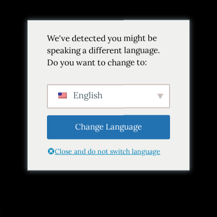
Volver
We've detected you might be
Añadir a favoritos
Compartir
speaking a different language.
Do you want to change to:
English
Change Language
Close and do not switch language