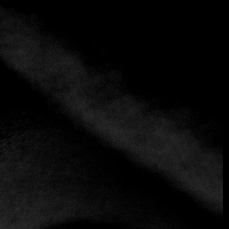
+2 más
Sanguich De Miami
+1 305-539-0969
https://sanguich.com
Cubano
"Lo que empezó como un pequeño contenedor de
transporte marítimo en 2017 se ha convertido en un lugar
de moda en la Pequeña Habana. Casi siempre hay una cola
de comensales esperando para entrar en este estrecho
espacio, decorado con paredes verde esmeralda, azulejos