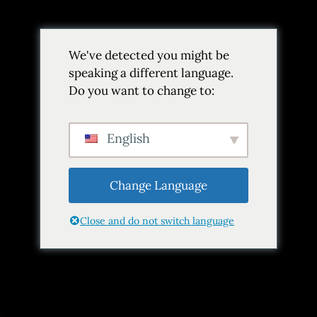
Volver
We've detected you might be
Añadir a favoritos
Compartir
speaking a different language.
Do you want to change to:
English
Change Language
Close and do not switch language