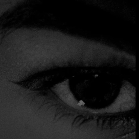
vibrantes y elegantes detalles de latón.
Todos vienen a por lo mismo: un estupendo bocadillo
cubano con lomo de cerdo marinado durante una semana
en ajo y especias, y luego prensado entre rebanadas de pan
casero perfectamente tostado. Una alternativa más
contundente pero igualmente deliciosa es el lechón, con
tierna carne de cerdo desmenuzada untada con alioli de
ajo y cilantro. Las gruesas croquetas en forma de bastón
también son impresionantes si necesita un bocado antes
del bocadillo".
Acepta tarjeta de crédito
Aparcamiento
Reservas
Sirve alcohol
Servicio de mesa