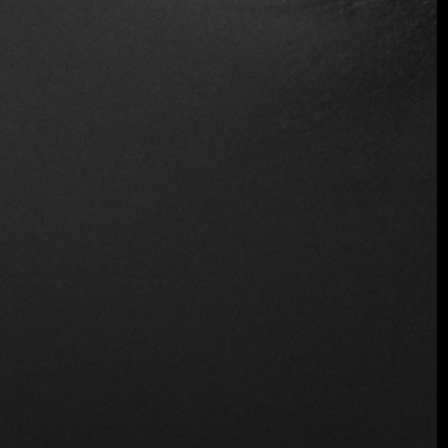
Comida para llevar
Apto para vegetarianos
Acceso para sillas de ruedas
Vino y cerveza
Inalámbrico
Ubicación