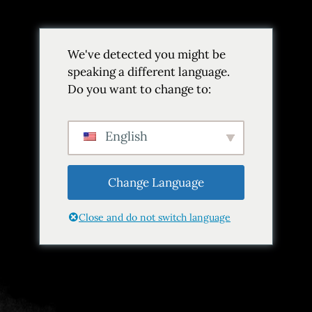
Volver
We've detected you might be
Añadir a favoritos
Compartir
speaking a different language.
Do you want to change to:
English
Change Language
Close and do not switch language