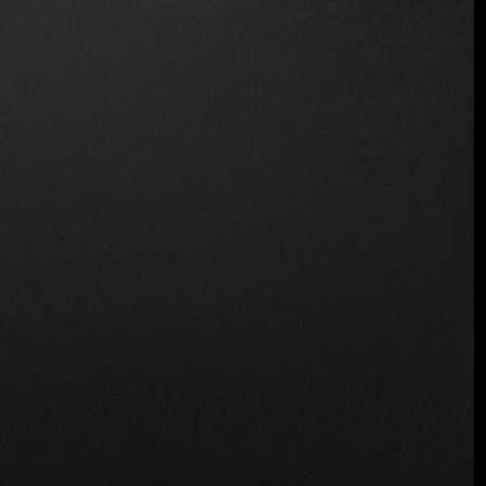
Ubicación
Frente al Estadio Nacional 865 Rama I Rd,
Khwaeng Wang Mai, Pathum Wan, Krung Thep
Maha Nakhon 10330, Tailandia