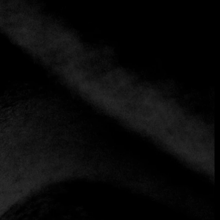
+3 más
TAAN
+66 65 328 7374
https://www.taanbangkok.com/main/
Contemporáneo
Tailandés
Al igual que el moderno Siam@Siam Design Hotel Bangkok
que lo alberga, este restaurante en la azotea fusiona lo