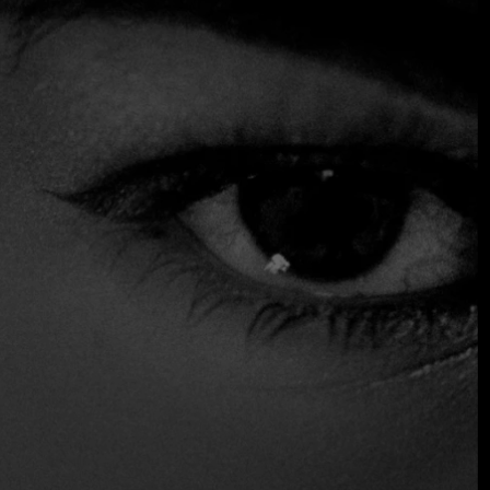
contemporáneo con la autenticidad tailandesa. El chef
presenta un menú degustación que varía según la
temporada, utilizando únicamente ingredientes tailandeses
de primera calidad. Cada plato se presenta
cuidadosamente, resaltando la habilidad del equipo de
cocina y a menudo lleva consigo una historia única. Para
complementar la experiencia, pruebe uno de los cócteles
emblemáticos del restaurante, también elaborados con
ingredientes locales.
$$$ Alto
Acepta tarjeta de crédito
Reservas
Sirve alcohol
Vino y cerveza