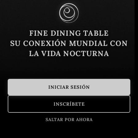
Similar
FINE DINING TABLE
SU CONEXIÓN MUNDIAL CON
LA VIDA NOCTURNA
INICIAR SESIÓN
80/20
Vilas
INSCRÍBETE
Bangkok, Tailandia
Innovador
Bangkok, Tai
Tailandés
SALTAR POR AHORA
Reserve now