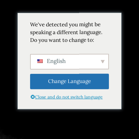
Volver
We've detected you might be
Añadir a favoritos
Compartir
speaking a different language.
Do you want to change to:
English
Change Language
Close and do not switch language