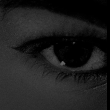
Se presentan interpretaciones modernas y creativas de
platos tailandeses clásicos, empleando técnicas
contemporáneas para ofrecer una combinación
equilibrada de especias y texturas. El ambiente del
comedor es relajado, con una decoración sencilla y
paredes blancas. Además, cuenta con una animada cocina
abierta, por lo que recomendamos sentarse en la barra
para disfrutar del espectáculo de los chefs en acción.
$$$ Alto
Acepta tarjeta de crédito
Mostrador comedor
Aparcamiento
Reservas
Servicio de mesa
Acceso para sillas de ruedas