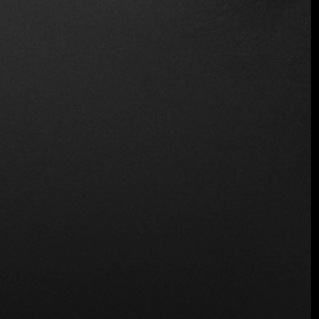
Ubicación
96 Thanon Naradhiwat Rajanagarindra,
Khwaeng Silom, Khet Bang Rak, Krung Thep