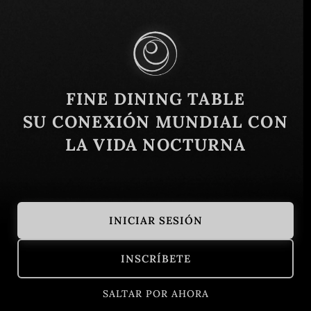
Maha Nakhon 10500, Tailandia
Similar
FINE DINING TABLE
SU CONEXIÓN MUNDIAL CON
LA VIDA NOCTURNA
INICIAR SESIÓN
TAAN
80/20
INSCRÍBETE
Bangkok, Tailandia
Contemporáneo
Bangkok, Tai
Tailandés
SALTAR POR AHORA