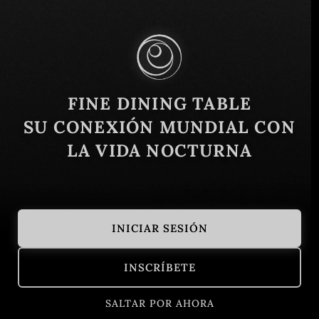
C. Libreros, 24, 37008 Salamanca, España
Similar
FINE DINING TABLE
SU CONEXIÓN MUNDIAL CON
LA VIDA NOCTURNA
INICIAR SESIÓN
Hiu
Campo dei Fi
INSCRÍBETE
Cambrils, Tarragona, España
Asiático
Barcelona, E
Contemporáneo
Español
SALTAR POR AHORA