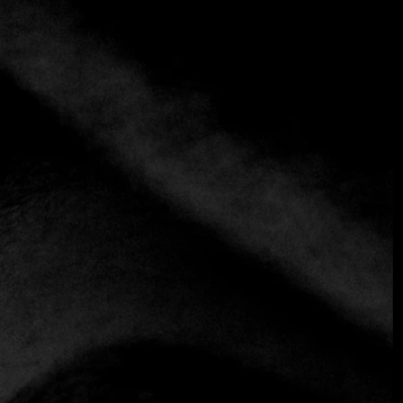
+2 más
Taberna de Libreros
+34 923 32 49 84
https://tabernadelibreros.com
Contemporáneo
Situado en pleno centro histórico de Salamanca, este
restaurante ofrece un ambiente elegante con un toque
clásico y un aire contemporáneo. La carta, basada en
ingredientes de temporada procedentes de toda la
provincia, incluye interesantes influencias internacionales,