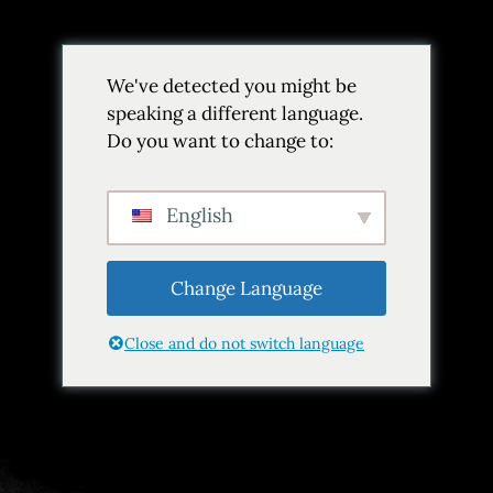
Volver
We've detected you might be
Añadir a favoritos
Compartir
speaking a different language.
Do you want to change to:
English
Change Language
Close and do not switch language