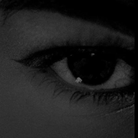
fruto de la experiencia del chef-propietario Alberto
Hernández en países tan diversos como China, Indonesia,
Japón, Tailandia y México.
Taberna de Libreros se caracteriza por su cocina de
mercado y productos de temporada cuidadosamente
seleccionados. Es creatividad y pasión. La carta refleja la
memoria de Alberto: sus viajes y los lugares en los que ha
vivido. Influencias de China, Indonesia, Japón, Tailandia y
México se combinan con el enfoque en el mercado, la plaza
y la cocina española y europea, inspirándose en las
estaciones y lo que éstas ofrecen.
Acepta tarjeta de crédito
Reservas
Servicio de mesa
Vino y cerveza