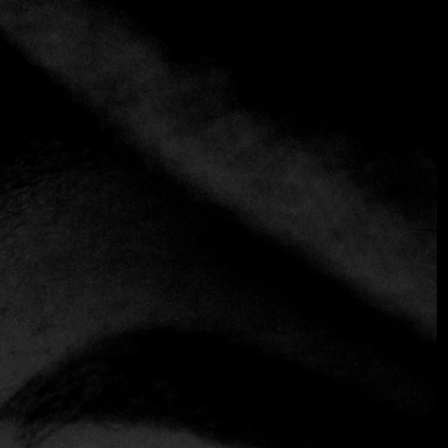
+1 más
Tacos Charly
+52 56 2133 1129
Mexicano
Comida callejera
Tacos
Tacos Charly es un lugar muy concurrido en Tlalpan, al sur