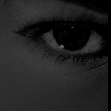
de la Ciudad de México, así que es recomendable llegar
temprano o estar preparado para esperar, y no olvides
llevar efectivo porque no aceptan tarjetas de crédito. Ven a
probar su suadero, que primero confitan y luego cuecen a
fuego lento en agua para obtener un taco más jugoso. No
deje de probar sus tacos al pastor, preparados en una
estación especial donde el cocinero maneja hábilmente la
tapa. La tierna y sabrosa carne se corta en finas lonchas y
se complementa deliciosamente con un toque de grasa
fundida.
$ Bajo
Sólo en efectivo
Comida para llevar
Ubicación