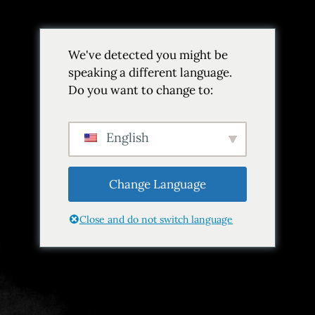
Volver
We've detected you might be
Añadir a favoritos
Compartir
speaking a different language.
Do you want to change to:
English
Change Language
Close and do not switch language