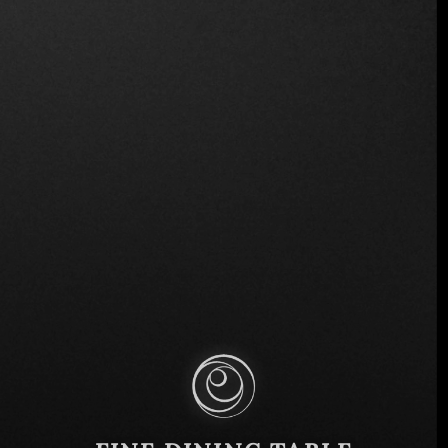
Av. San Fernando 201, Tlalpan, 14070 Ciudad de
México, CDMX, México
Similar