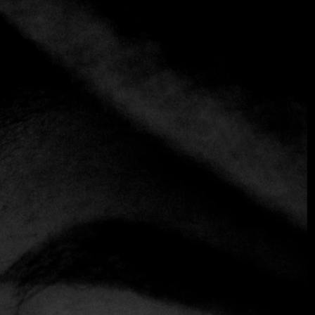
+3 más
Nusara
+66 97 293 5549
https://www.nusarabkk.com
Tailandés
El talentoso chef Thitid 'Ton' Tassanakajohn, conocido por
su excelente trabajo en Le Du, dirige este encantador
restaurante que ofrece una visión moderna de la cocina
tailandesa clásica. La cocina aquí se inclina hacia la
tradición, haciendo honor a las recetas familiares de la