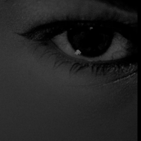
abuela de Ton. Los impresionantes platos destacan los
ingredientes de alta calidad procedentes de diversas
regiones de Tailandia y se complementan a la perfección
con una variada selección de vinos. Además, el salón de la
última planta es el lugar ideal para disfrutar de una copa de
champán con vistas a Wat Pho antes de cenar.
$$$ Alto
Reservas
Sirve alcohol
Ubicación