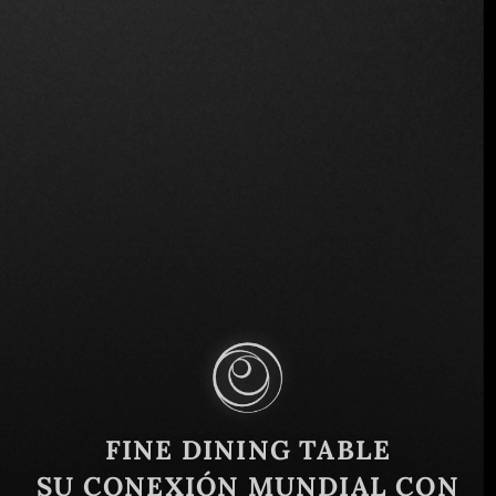
336 Maha Rat Road, Khwaeng Phra Borom
Maha Ratchawang, Khet Phra Nakhon, Krung
Thep Maha Nakhon 10200, Tailandia
Similar
FINE DINING TABLE
SU CONEXIÓN MUNDIAL CON