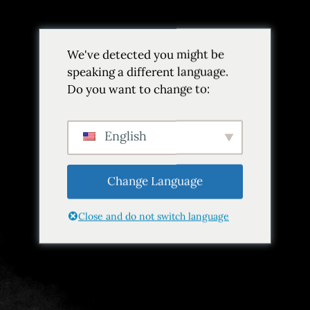
Volver
We've detected you might be
Añadir a favoritos
Compartir
speaking a different language.
Do you want to change to:
English
Change Language
Close and do not switch language