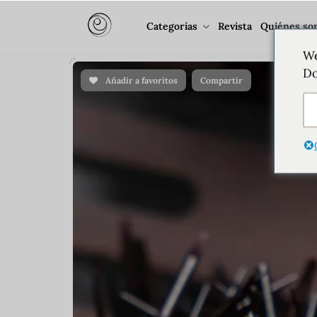
Categorías
Revista
Quiénes so
We
Do
Añadir a favoritos
Compartir