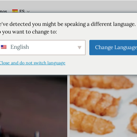
mos
ES
've detected you might be speaking a different language.
 you want to change to:
English
Change Languag
Close and do not switch language