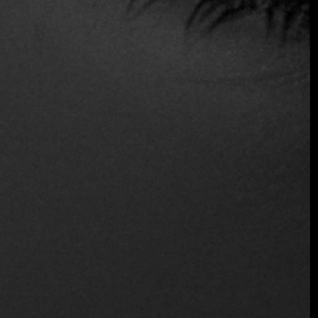
"Entre nuestros favoritos se encuentran entrantes como la
fideuá de marisco, el pulpo a la brasa, las alcachofas con
jamón y nuestra emblemática trucha ahumada. En cuanto a
los cócteles, en los últimos años hemos innovado con opciones
más creativas sin dejar de mantener los clásicos.
Pajares
Salinas
ofrece una experiencia gastronómica tradicional
para los colombianos que buscan un lugar donde se viva de
verdad la esencia de la buena mesa".