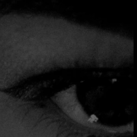
La experiencia gastronómica
El restaurante se caracteriza por su ambiente elegante y
clásico, con un comedor adornado con manteles blancos y
paredes de colores vivos, que crean una atmósfera
acogedora y sofisticada.
Suleima nos habla de la experiencia culinaria:
"Si tuvieras
que recomendar una experiencia gastronómica en Pajares
Salinas, ¿cuál sería tu elección?".