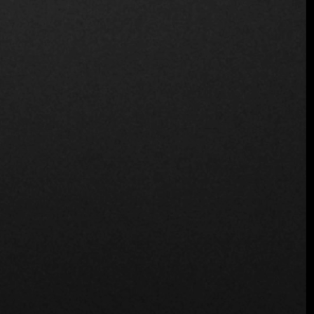
Turismo y tradición
El restaurante es un punto de referencia para bogotanos y
visitantes. Suleima comparte su visión del turismo
gastronómico en Pajares Salinas:
"Para los turistas que
vienen a Bogotá, ¿pueden encontrar una experiencia
auténtica en Pajares Salinas?".
"Definitivamente. No es un restaurante típico colombiano ni
de cocina tradicional, pero es un referente de la gastronomía
bogotana. La tradición y las recetas se han mantenido
inalterables durante más de 70 años. Ya vamos por la cuarta
generación de familias que han hecho de Pajares Salinas su
lugar favorito, pidiendo los mismos platos que en su día
degustaron sus abuelos."
Invitación a disfrutar de Pajares Salinas
"Si estás en Bogotá, te invitamos a que vengas a degustar la