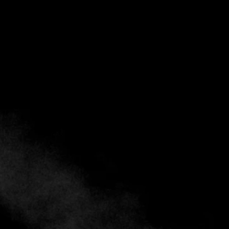
Historia y evolución
Pajares Salinas es un emblemático restaurante de cocina
española situado en
Bogotá, Colombia
. Fundado en 1953
por el chef español Saturnino Pajares, ha mantenido su
prestigio durante más de siete décadas, consolidándose
como un referente gastronómico en la ciudad. Su historia y
tradición han sido reconocidas por el equipo de Fine
Dining, destacándolo por su experiencia culinaria.
Estamos con Zuleima Pajares, de Pajares Salinas, que nos