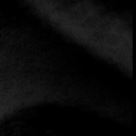
cuenta más sobre la historia y la evolución del restaurante:
"Hola Zuleima, en primer lugar, muchas gracias por tu
experiencia en Colombia. Me gustaría preguntarte un poco
sobre la historia de este lugar, que existe desde hace más de 70
años. ¿Cómo empezó, dónde estamos ahora y cuáles son los
planes de futuro?".
Zuleima responde:
"Tras dos años renovando el
establecimiento, lo remodelamos, ampliamos y
modernizamos. Organizamos un par de eventos, marcando
un antes y un después de la pandemia. Ahora llevamos 71 años
en el mercado, y somos una institución gastronómica con
amplia experiencia. En cuanto a hacia dónde nos dirigimos,
creo que nuestro objetivo es seguir trabajando cada día para
hacer las cosas bien."