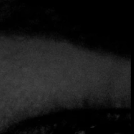
Chef Ignacio Ovalle
: La Calma nació en 2017, creada por
Gabriel Layera, quien fue el primero en dar vida a este
concepto único que celebra el mar chileno. Luego, con la
pandemia, en 2021, mi socio Mauricio Fredes decidió
adquirir La Calma, y me pidió que me hiciera cargo. Fue un
desafío enorme, transformar un restaurante ya bien
posicionado, que funcionaba casi como una marisquería
familiar, en un proyecto más ambicioso y de mayor escala.
Desde noviembre de 2021, no he parado ni un solo día en
este proceso de aprendizaje y evolución del restaurante.
Equipo Fine Dining Table
: Parece que ha sido un viaje
increíble. Y está claro que ha llevado a La Calma a otro
nivel. ¿Cómo ha sido la transformación desde que tomó las
riendas?
Chef Ignacio Ovalle
: Ha sido un proceso muy
enriquecedor. He trabajado sin descanso para formar un
equipo sólido de diez chefs y mantener la calidad y
SE AVECINA ALGO EXTRAORDINARIO