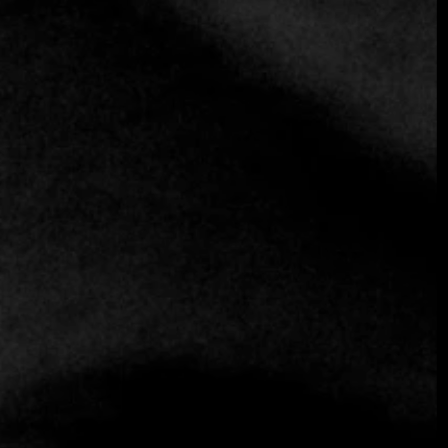
chef ejecutivo. Esa fue mi gran escuela, pasé por todas las
áreas de la cocina y, antes de asumir como chef, tuve la
oportunidad de estudiar en Francia en la Academia Paul
Bocuse, un referente mundial en gastronomía.
Restaurante La Calma
Equipo Fine Dining Table
: ¡Qué impresionante! La
dedicación y la pasión en su carrera son evidentes. ¿Y
cómo surgió La Calma?