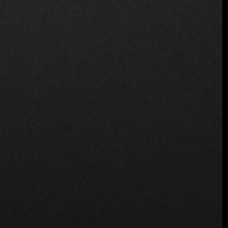
Equipo Fine Dining Table
: Es interesante lo que dice.
Entonces, ¿cree que ha faltado apoyo y promoción a nivel
nacional?
Chef Ignacio Ovalle
: Exactamente. Además, creo que
también ha faltado potenciar aspectos como el servicio en
los restaurantes y crear una experiencia más cohesionada
y profesional. No se trata sólo de tener buenos
restaurantes, sino de crear una cultura gastronómica que
incluya a todos: desde los pescadores hasta los
productores y comercializadores. La unidad y el apoyo
mutuo son fundamentales para que nuestra gastronomía
alcance todo su potencial.
Equipo Fine Dining Table
: Creo que has tocado puntos
cruciales. Por último, Ignacio, ¿qué es lo que diferencia a
La Calma del resto de restaurantes?