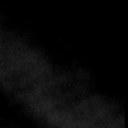
Equipo Fine Dining Table
: Estamos aquí con el Chef
Ignacio Ovalle del restaurante La Calma, ubicado en
Santiago de Chile, en el exclusivo barrio de Vitacura.
Ignacio, es un placer tenerte con nosotros. Este
restaurante es uno de mis favoritos, y me entusiasma saber
más de ti y de cómo nació La Calma. ¿Podrías contarnos un
poco sobre tus inicios y la historia del restaurante?
Chef Ignacio Ovalle
: Por supuesto, es un placer estar aquí.
Bueno, permítanme que les hable un poco de mí y de cómo
llegué a fundar La Calma. Soy un chef chileno y llevo en el
sector desde 2001. Empecé mi carrera en un restaurante
francés llamado Opera, en el centro de Santiago. Empecé
como pasante y, después de varios años, me convertí en el