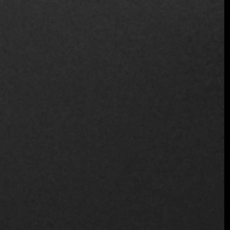
tradición vitivinícola. Sin embargo, la falta de unidad y de
una dirección clara para poner en valor estos recursos ha
impedido que Chile destaque como un destino
gastronómico de primer nivel. Además, nuestra prensa
especializada ha tendido a centrarse más en el extranjero
que en lo que ocurre dentro de nuestras fronteras.
Restaurante La Calma
Restaurante La Calma