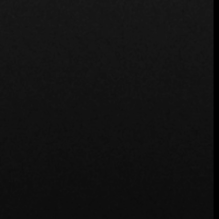
Chef Ignacio Ovalle
: La búsqueda constante y el respeto
por los productos que utilizamos es lo que nos diferencia.
No sólo buscamos ofrecer un menú, sino que nos
adaptamos a lo que el mar nos ofrece día a día. Esto
significa que nuestra carta cambia en función de la
disponibilidad de productos frescos, lo que garantiza una
experiencia única en cada visita. Además, trabajamos en
estrecha colaboración con pescadores y mariscadores,
garantizando un comercio justo y valorando su trabajo, lo
que considero esencial para mantener la autenticidad y la
calidad de lo que ofrecemos en La Calma.
Equipo Fine Dining Table
: Esa dedicación se refleja en
cada plato. Ignacio, muchas gracias por compartir tu
historia y visión con nosotros. Es inspirador ver cómo has
llevado a La Calma a convertirse en un referente
gastronómico no sólo en Chile, sino también a nivel
internacional.
Chef Ignacio Ovalle
: Gracias por la oportunidad. Es un