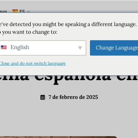
mos
ES
Bogotá
Colombia
've detected you might be speaking a different language.
 you want to change to:
a República: Un
English
Change Languag
Close and do not switch language
cina española e
7 de febrero de 2025