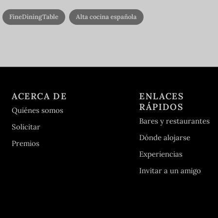
FineDiningTable
Alta cocina española
ACERCA DE
ENLACES
RÁPIDOS
Quiénes somos
Bares y restaurantes
Solicitar
Dónde alojarse
Premios
Experiencias
Invitar a un amigo