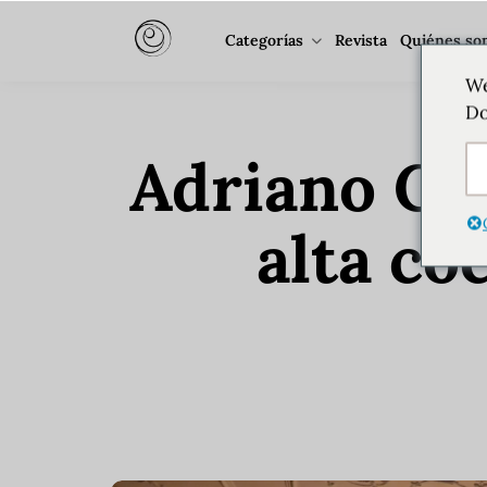
Categorías
Revista
Quiénes so
We
Do
Adriano Cas
alta co