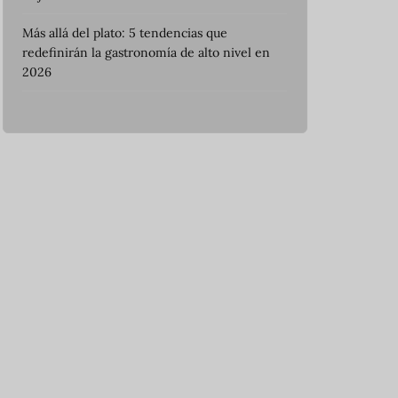
Más allá del plato: 5 tendencias que
redefinirán la gastronomía de alto nivel en
2026