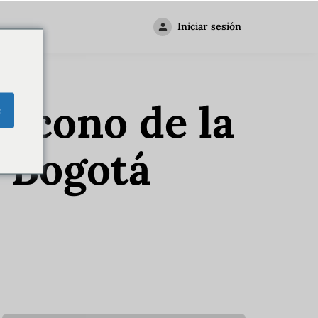
Iniciar sesión
 icono de la
e
n Bogotá