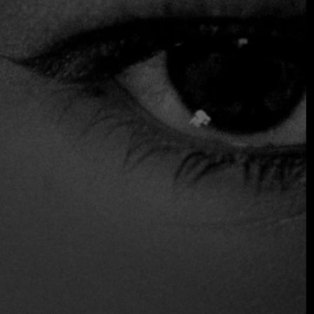
medida que convierten la gastronomía en un estilo de vida.
El elemento social también aumenta el valor: los socios
disfrutan relacionándose con otros entusiastas y expertos
gastronómicos, compartiendo recomendaciones y
accediendo a eventos culinarios únicos.
Fine Dining Table
Mamba Negra, Medellin,