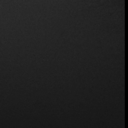
Colombia
Volver a enlazar con la membresía de Fine Dining Table:
La
Programa de Membresia de Fine Dining Table
ejemplifica el poder de un club privado de alta gama en
gastronomía. Los socios reciben
acceso exclusivo a los
mejores restaurantes de Latinoamérica y EE.UU., reservas
prioritarias, degustaciones exclusivas e invitaciones a
eventos culinarios privados
. La afiliación transforma la
cena en una experiencia elitista y memorable, al tiempo
que proporciona la comodidad de un conserje de confianza
para la comida y los viajes.
Los clubes privados están remodelando el panorama
gastronómico creando
experiencias exclusivas,
personalizadas y envolventes
. Para los que valoran la
gastronomía y los viajes, el
Membresia de Fine Dining
Table
proporciona acceso, conocimientos y experiencias
que van más allá del plato, haciendo que cada oportunidad