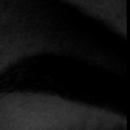
Los clubes privados se asocian desde hace tiempo con la
exclusividad, la creación de redes y el lujo. En el mundo de
la gastronomía, representan
algo más que el acceso a
alimentos de primera calidad: ofrecen experiencias
seleccionadas, información privilegiada y una comunidad
de entusiastas culinarios con ideas afines.
.
La exclusividad impulsa la experiencia:
Los clubes privados de socios de gama alta crean un
sentimiento de pertenencia al tiempo que ofrecen
cenas
exclusivas
que no están disponibles para el público en
general. Estos clubes suelen ofrecer eventos con chefs
privados, menús degustación limitados, maridajes de vinos
y licores y acceso entre bastidores a restaurantes de
renombre.
Por qué los clubes de socios son importantes en la
hostelería:
En una época en la que viajeros y comensales buscan la
personalización, los clubes privados ofrecen experiencias a