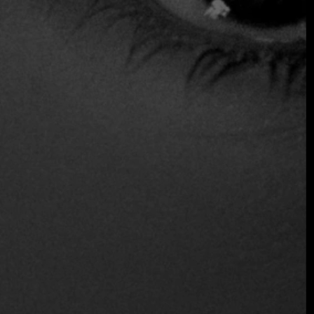
Fine Dining Table:
¿Qué dirías de los sets
Destino
de los
demás restaurantes del mundo?
Diego Barca:
En Destino, tenemos un enfoque muy
responsable de la cocina. Prestamos especial atención a la
manipulación de los productos, sobre todo del pescado y el
marisco locales. También hemos desarrollado una cocina
basada en el wok que complementa muy bien nuestra
oferta. Lo que más destaca, según nuestros clientes, es la
garantía de calidad. Nada se deja al azar; cada detalle está
cuidadosamente pensado.