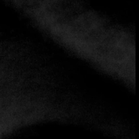
sabores locales.
Fine Dining Table:
Buenos días, Diego. Es un placer
tenerte aquí con nosotros. Para empezar, ¿podrías
contarnos un poco cómo nació Destino Sushi?
Diego Barca:
Por supuesto, buenos días.
Destino Sushi
surgió como un proyecto personal con mi pareja.
Decidimos comprar un terreno en La Juanita, José Ignacio,
una zona muy cercana al mar, y nos pareció una excelente
idea abrir un restaurante de sushi, aprovechando la
riqueza de los productos locales. Aquí, el mar es una fuente
increíble de alimentos, y queríamos ofrecer una propuesta
culinaria que resaltara eso.