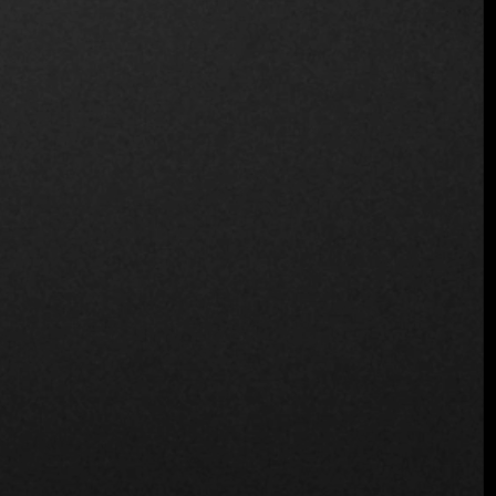
Destino Sushi y Wok
Destino Sushi y Wok
Fine Dining Table:
Si fueras un nuevo cliente de Destino,
¿qué recomendarías probar? ¿Cómo describirías la
experiencia?
Diego Barca:
Si yo fuera un cliente, empezaría con un
buen
cóctel
, como un pisco sour, y sentarme en la barra de
sushi, que es muy cómoda y permite ver todo lo que
hacemos delante del cliente. Empezaría con un tiradito de
pulpo, que servimos con criollita, salsa de ostras y cítricos,
acompañado de piel de salmón crujiente y aguacate
tostado. Luego, pasaría a la carta de sushi, que es amplia
pero mantiene un estilo tradicional, con opciones como
sashimi y varios tipos de nigiri.
Fine Dining Table:
Para finalizar, ¿cómo invitaría a
nuestros lectores a visitar Destino en José Ignacio?