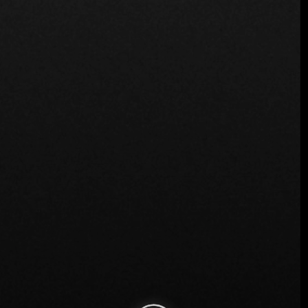
Diego Barca:
Le invito a que no se pierda
Destino
en José
Ignacio, Punta del Este. Es un lugar mágico donde todos los
que lo visitan terminan enamorándose de la experiencia.
¡Te esperamos!
Etiquetas:
Chef Diego Barca
Destino
Destino Sushi
FineDiningTable
Alimentación
Punta del Este
Uruguay
Entradas recientes