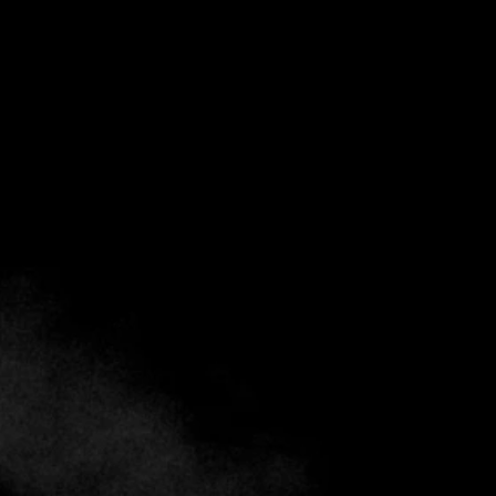
Destino
situado en el encantador entorno de
José Ignacio,
Punta del Este
, es un restaurante que destaca por su
apuesta por una cocina marinera responsable y de calidad.
Aprovechando la abundancia de productos marinos
locales, ofrece una propuesta culinaria única que combina
la frescura del pescado y el marisco con técnicas de cocina
tradicionales y contemporáneas. Su ambiente relajado,
cerca de la costa, invita a los comensales a disfrutar de una
experiencia sensorial completa, donde cada plato, desde
los delicados sashimis hasta los innovadores woks, está
cuidadosamente elaborado para resaltar la riqueza de los