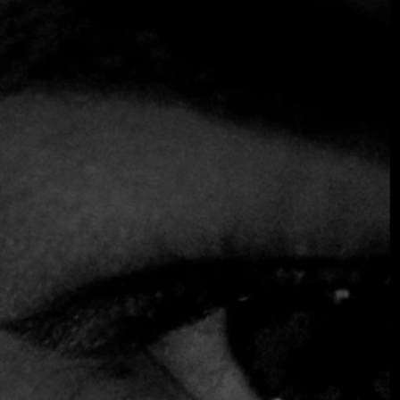
Destino Sushi y Wok
Destino Sushi y Wok
Fine Dining Table:
Qué interesante. Y en cuanto a su
formación, ¿cuál fue su camino hasta convertirse en chef?
Diego Barca:
Bueno, empecé en Montevideo, en un taller
de cocina clásica llamado U2. Luego me fui al sur de Chile,
a Puerto Montt, donde trabajé dos años con pescados,
mariscos y, sobre todo, salmón. Después volví y trabajé
varias temporadas en distintos restaurantes de Punta del
Este, y finalmente estuve seis años en Notre-Dame-de-
France, en
Montevideo
donde acabé encargándome de la
cocina. Al final, decidimos lanzar nuestro propio proyecto
y abrir Destino.