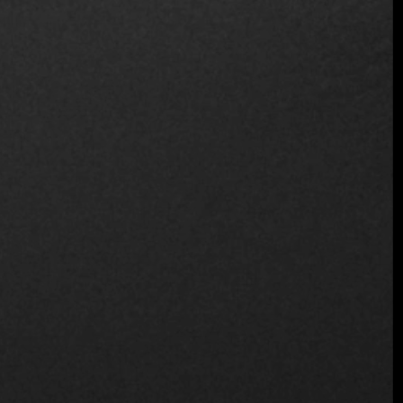
mesas más interesantes del país.
Ya se trate de una cena íntima con vistas al océano, de una
experiencia con un chef privado o de un viaje culinario por
distintas regiones, nuestros socios disfrutan de cenas que
van mucho más allá del plato.
Una expansión estratégica para una
comunidad mundial
El lanzamiento en
El Salvador
forma parte de la visión más
amplia de Fine Dining Table de construir una red global de
destinos conectados por la excelencia, la creatividad y la
confianza. Nuestros miembros viajan con la confianza de
que, dondequiera que vayan, Fine Dining Table estará allí,
anticipándose a sus necesidades, abriéndoles puertas y
transformando momentos en recuerdos.
Esta expansión también refuerza nuestras asociaciones