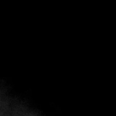
Fine Dining Table se enorgullece de anunciar su
lanzamiento oficial en
El Salvador
,
marcando un nuevo
hito en nuestra misión de crear experiencias
extraordinarias para nuestros socios privados de todo el
mundo. Esta expansión representa más que un nuevo
destino, es la apertura de una refinada puerta de entrada a
uno de los paisajes de lujo más emocionantes y en rápida
evolución de Centroamérica.
El Salvador: Donde confluyen cultura,
naturaleza y sofisticación
El Salvador es un destino de contrastes y carácter. Desde
espectaculares paisajes volcánicos y costas vírgenes en el
Pacífico hasta una vibrante escena culinaria y una
creciente oferta hotelera de lujo, el país se está
redefiniendo en el mapa mundial de los viajes. Para
Fine