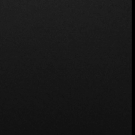
con marcas, hoteles e instituciones culturales, lo que nos
permite crear experiencias adaptadas no sólo a los socios
individuales, sino también a las empresas que buscan
recompensar a clientes, equipos o partes interesadas clave
con algo verdaderamente excepcional.
El Salvador, a la manera de la buena mesa
El Salvador está listo para ser experimentado a través de
una nueva lente, una definida por la elegancia, el acceso y
la personalización. Con el lanzamiento de Fine Dining
Table, se invita a los socios a descubrir las joyas ocultas del
país, experiencias elevadas y placeres refinados, todo ello
con nuestra característica atención al detalle.
Porque en
Fine Dining Table
, Cada destino es algo más que
un lugar que visitar.
Es una historia que espera ser vivida, con belleza, sin
esfuerzo y en exclusiva.
Espere lo mejor. Experimente lo mejor.