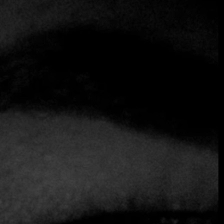
Fine Dining Table
Fine Dining Table
Experiencias seleccionadas al detalle
Con la llegada de Fine Dining Table a
El Salvador,
tienen
acceso a un servicio de conserjería totalmente
personalizado, centrado en experiencias de alto nivel y sin
complicaciones. Nuestra experiencia local y nuestros
estándares internacionales garantizan que cada detalle,
desde las reservas hasta la logística, se gestione con
precisión y discreción.
Los miembros pueden esperar:
Acceso a experiencias gastronómicas de primer
nivel, incluidos menús degustación dirigidos por
chefs y mesas privadas
Hoteles boutique y alojamientos de lujo
cuidadosamente seleccionados