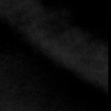
Dining Table
, El Salvador se ajusta perfectamente a
nuestra filosofía: la autenticidad elevada a través de una
cuidada selección.
Este lanzamiento permite a nuestros miembros
experimentar El Salvador más allá de lo esperado, a través
de restaurantes cuidadosamente seleccionados,
encuentros culturales privados, itinerarios de viaje a
medida y acceso a eventos exclusivos diseñados para
revelar el lado más refinado del país.