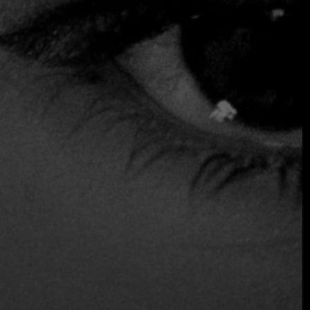
Itinerarios de viaje a medida, desde escapadas a la
costa hasta inmersiones culturales
Experiencias privadas como encuentros artísticos
guiados, degustaciones exclusivas y eventos sólo por
invitación
Todas las experiencias se seleccionan no sólo por su
comodidad y exclusividad, sino también por su significado:
están diseñadas para conectar a nuestros socios con la
esencia del destino.
Elevar la escena culinaria
La evolución gastronómica de El Salvador es una de sus
historias más apasionantes. Los chefs locales están
redefiniendo los sabores tradicionales con técnicas
contemporáneas, abasteciéndose de ingredientes
procedentes de suelos volcánicos, aguas costeras y
productores locales.
Fine Dining Table
colabora
estrechamente con destacados talentos culinarios y locales
para ofrecer a sus miembros un acceso privilegiado a las