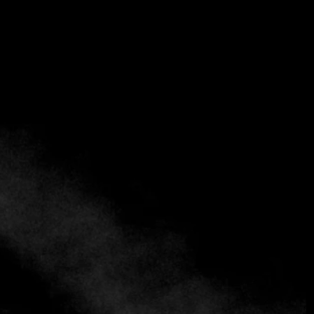
El restaurante Casa Vigil, ubicado en la bodega El Enemigo
de Mendoza, Argentina, ha logrado destacarse en la
creciente escena gastronómica de la región. El chef Iván,
pieza clave de este restaurante, compartió recientemente
sus reflexiones sobre el crecimiento de Casa Vigil, desde
sus inicios hasta su posición actual como un reconocido
destino gastronómico.
Casa Vigil fue fundada dentro de la bodega El Enemigo,
propiedad del reconocido enólogo Alejandro Vigil y Adriana