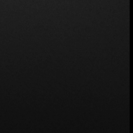
su pasión por la región son palpables en cada detalle,
haciendo de Casa Vigil un destino imperdible para los
amantes de la comida y el vino.
Etiquetas:
Casa Vigil
FineDiningTable
Alimentación
Mendoza
Entradas recientes
Dentro de la cena privada de Banco CUSCATLAN en
Monarca
Verano en Europa: cómo diseñar un itinerario