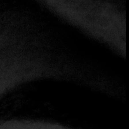
Catena, hija del icónico Nicolás Catena. La idea original
surgió de un concepto íntimo: Alejandro preparaba
sándwiches y platos sencillos para acompañar sus catas de
vino. Este enfoque humilde se transformó rápidamente en
un restaurante de alta cocina que ofrece un menú de
degustación completo, combinado con el extenso
portafolio de vinos de El Enemigo. Iván, originario de
Buenos Aires, tiene una gran experiencia en la industria
gastronómica. Antes de unirse a Casa Vigil, trabajó en
prestigiosos lugares como Cabas Wine Lodge y Hotel
Fierro en Buenos Aires, donde cultivó su pasión por la
comida asiática, un gusto que se refleja en sus creaciones
actuales. Esta diversidad culinaria se fusiona con los
sabores locales, creando una experiencia única en cada
plato que sirve en Casa Vigil.
Casa Vigil
Casa Vigil
Mendoza: epicentro de la enogastronomía