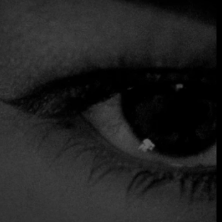
Mendoza ha experimentado un notable auge en su escena
gastronómica en los últimos cinco o seis años, gracias a la
perfecta combinación entre vitivinicultura y gastronomía.
Este fenómeno, conocido como enogastronomía, ha
permitido que los restaurantes locales se desarrollen en
conjunto con las bodegas, ofreciendo maridajes precisos
para los numerosos vinos de la región. La visión de Iván
refleja esta integración, enfatizando la importancia de los
restaurantes en la escena vitivinícola mundial de Mendoza.
Un plato emblemático y pasión por la sencillez
Entre las creaciones de Iván se destaca su plato de trucha
con crema de azafrán, ostras y membrillo. Esta
combinación no solo resalta los productos locales, como el
azafrán de Mendoza, sino que también representa su
enfoque culinario: el respeto por los ingredientes y su
preparación simple pero sofisticada. Su afinidad por los
vinos blancos, especialmente los Chardonnay de El