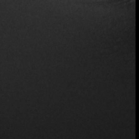
Enemigo, complementa su cocina y resalta la importancia
del maridaje en la experiencia en Casa Vigil.
Casa Vigil
Casa Vigil
Una nueva definición de alta cocina
Casa Vigil ofrece una nueva perspectiva de la alta cocina,
combinando los protocolos de servicio tradicionales con
un ambiente relajado y acogedor. La hospitalidad y la
sensación de estar en casa son fundamentales en la
experiencia que Iván y su equipo brindan a sus comensales.
Este enfoque permite a los visitantes disfrutar de la alta
cocina sin las estrictas formalidades del pasado, haciendo
que la experiencia sea más accesible y personal.
Casa Vigil representa la evolución de la alta gastronomía en
Mendoza, fusionando comida, vino y hospitalidad en un
entorno único. La dedicación de Iván a su arte culinario y