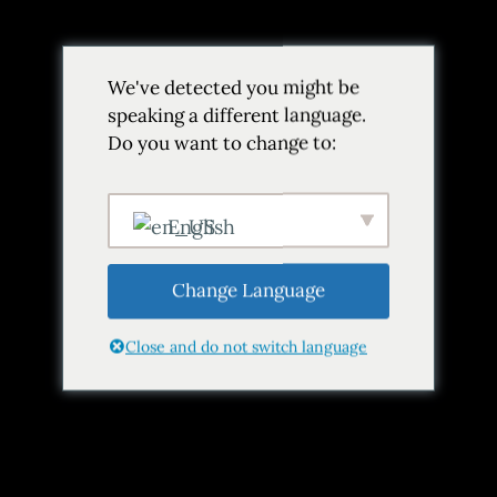
We've detected you might be
speaking a different language.
Do you want to change to:
Argentina
Alimentación
Estilo de vida
Mendoza
La evolución de Casa Vigil: un
English
viaje desde la alta cocina hasta
la gastronomía informal en
Change Language
Mendoza
Close and do not switch language
15 de agosto de 2024