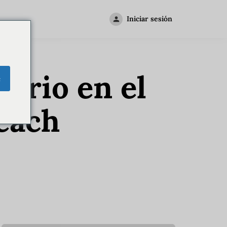
Iniciar sesión
nario en el
e
each