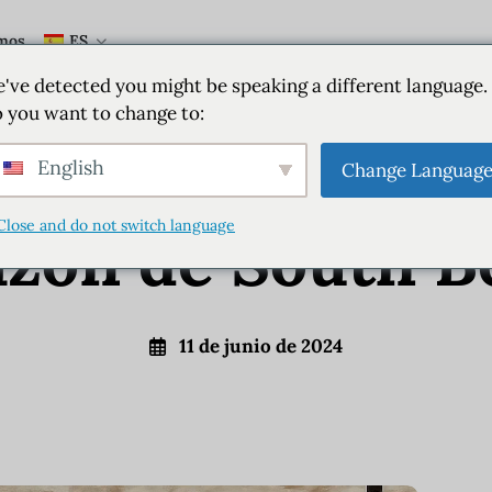
mos
ES
Miami
Bebidas
Alimentación
Estilo de vida
've detected you might be speaking a different language.
 you want to change to:
: Un oasis culi
English
Change Languag
Close and do not switch language
azón de South B
11 de junio de 2024