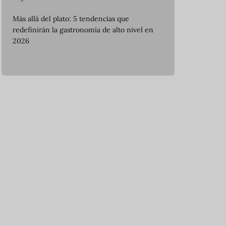
Más allá del plato: 5 tendencias que
redefinirán la gastronomía de alto nivel en
2026