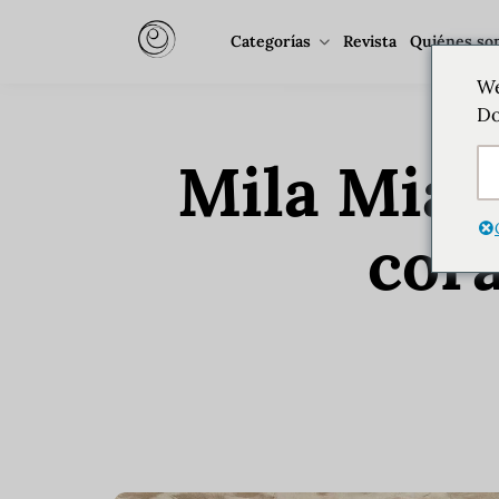
Categorías
Revista
Quiénes so
We
Do
Mila Miami
cor