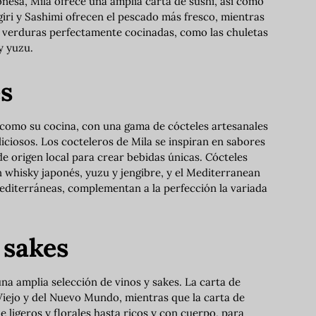
onesa, Mila ofrece una amplia carta de sushi, así como
igiri y Sashimi ofrecen el pescado más fresco, mientras
 y verduras perfectamente cocinadas, como las chuletas
y yuzu.
s
 como su cocina, con una gama de cócteles artesanales
iciosos. Los cocteleros de Mila se inspiran en sabores
de origen local para crear bebidas únicas. Cócteles
 whisky japonés, yuzu y jengibre, y el Mediterranean
editerráneas, complementan a la perfección la variada
 sakes
na amplia selección de vinos y sakes. La carta de
 Viejo y del Nuevo Mundo, mientras que la carta de
 ligeros y florales hasta ricos y con cuerpo, para