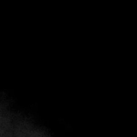
NIKU no es sólo un restaurante; es un destino
gastronómico que ha cautivado a
Cartagena
con su
exclusivo concepto de alta cocina. Este espacio combina
las tradiciones de la cocina Nikkei -una vibrante fusión de
sabores japoneses y peruanos- con un toque local que
resalta la identidad colombiana. En NIKU, cada plato, cada
canción y cada detalle del ambiente están pensados para
ofrecer una experiencia inolvidable que redefine la alta