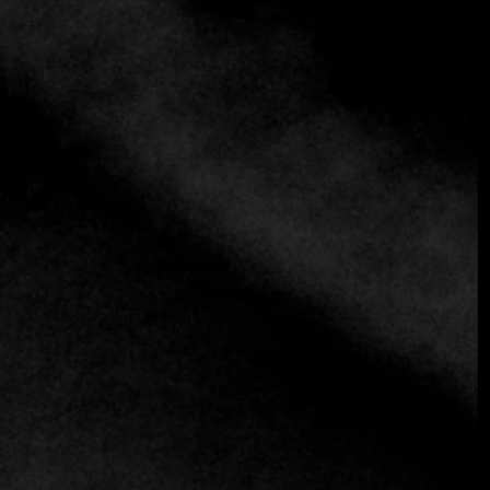
cocina en Colombia.
Un viaje lleno de sabor: Cocina
Nikkei con Alma Colombiana
En el corazón de NIKU se encuentra su propuesta
culinaria: una sofisticada interpretación de la cocina nikkei.
Ingredientes locales de alta calidad se fusionan con
Técnica japonesa y peruana
s y sabores, creando un menú
que deleita incluso a los paladares más exigentes. Desde
sashimi fresco infusionado con cítricos colombianos hasta
cortes de primera calidad realzados con
Adobos de
inspiración peruana,
cada bocado es un viaje lleno de
innovación y autenticidad.
Para los entusiastas del vino, NIKU cuenta con una
exclusiva bodega con etiquetas cuidadosamente
seleccionadas y diseñadas para complementar a la
perfección cada plato. Tanto para una experiencia íntima
como para una velada de celebración, cada detalle