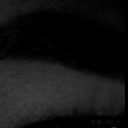
culinario está impecablemente elaborado.
Restaurante NIKU
Restaurante NIKU
Más allá de la comida: Una
experiencia multisensorial