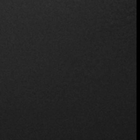
no deja nada al azar. Desde la selección de ingredientes
hasta el diseño del menú y el cuidado del ambiente, todo en
NIKU refleja una inquebrantable dedicación a la calidad.
Una visita a NIKU no consiste sólo en disfrutar de una
comida excepcional; se trata de crear una ocasión especial
grabada en la memoria de cada comensal. Este restaurante
destaca como una joya por
amantes de la buena mesa
buscando autenticidad, innovación y un servicio al cliente
impecable.