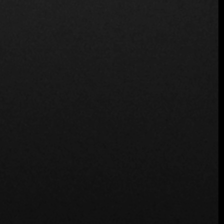
Restaurante NIKU
Restaurante NIKU
Visite NIKU: Gastronomía y cultura
Si está en Cartagena y quiere descubrir lo mejor de la alta
cocina con un toque colombiano,
NIKU
es el lugar que no
puede perderse. Aquí, la fusión de culturas y sabores se
traduce en un viaje culinario que promete superar todas
las expectativas.
Adéntrese en un mundo donde gastronomía, diseño y
música se unen para crear algo más que una cena: una
experiencia inolvidable.
NIKU
no es sólo un restaurante; es
un lugar para celebrar los sentidos y disfrutar de lo mejor
que ofrece la vida.