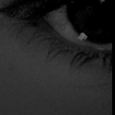
NIKU ofrece algo más que una comida excepcional. Su
ambiente combina una decoración moderna y elegante con
un enfoque único en la música. Cada noche, un DJ en
directo transforma el espacio en un escenario donde los
comensales no solo disfrutan de una comida, sino que se
sumergen en un ambiente que despierta todos los sentidos.
Desde cenas románticas hasta reuniones con amigos,
NIKU
destaca como el lugar ideal para quienes buscan una
experiencia integral. La música, el servicio impecable y el
ambiente cautivador lo convierten en un centro para un
público con aspiraciones que valora tanto el sabor como el
estilo.
Un compromiso con la excelencia
gastronómica
NIKU se ha ganado su lugar entre los mejores restaurantes
de Cartagena al ofrecer una experiencia de alta gama que