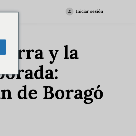
Iniciar sesión
ierra y la
e
porada:
án de Boragó