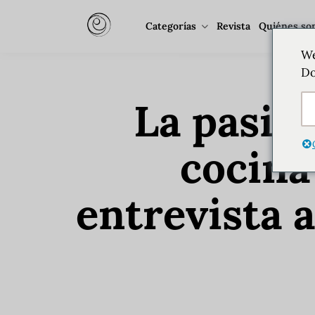
Categorías
Revista
Quiénes so
We
Do
La pasión
cocina
entrevista 