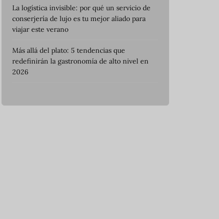
La logística invisible: por qué un servicio de
conserjería de lujo es tu mejor aliado para
viajar este verano
Más allá del plato: 5 tendencias que
redefinirán la gastronomía de alto nivel en
2026