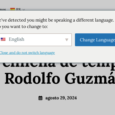
mos
ES
Chile
Alimentación
Comida fusión
Estilo de vida
've detected you might be speaking a different language.
 you want to change to:
 por la Madre T
English
Change Languag
Close and do not switch language
 chilena de tem
a Rodolfo Guzm
agosto 29, 2024