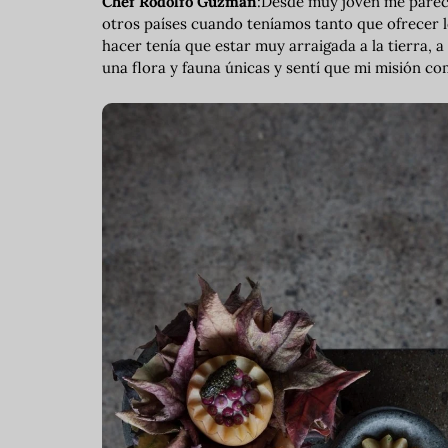
Chef Rodolfo Guzmán
:Desde muy joven me parecí
otros países cuando teníamos tanto que ofrecer l
hacer tenía que estar muy arraigada a la tierra, a
una flora y fauna únicas y sentí que mi misión co