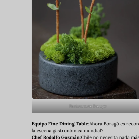
Restaurante Borago
Equipo Fine Dining Table
:Ahora Boragó es recono
la escena gastronómica mundial?
Chef Rodolfo Guzmán
:Chile no necesita nada más